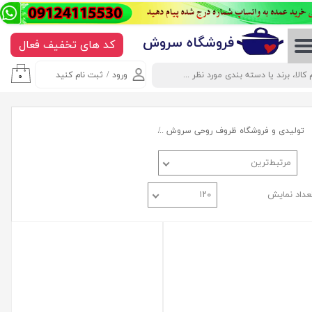
حساب کاربری من
​​​​​​​​فروشگاه سروش
کد های تخفیف فعال
تغییر گذر واژه
ورود
/
ثبت نام کنید
۰
سفارشات
خروج از حساب کاربری
تولیدی و فروشگاه ظروف روحی سروش
ظروف سفری و حمل غذا ( نهاربری ها )
ظ
مرتبط‌ترین
عداد نمایش
۱۲۰