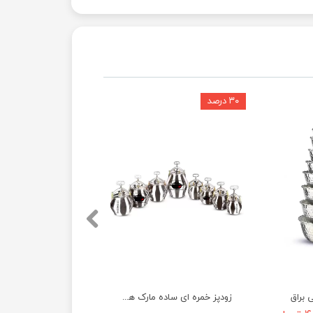
۳۰ درصد
۳۲ درصد
براق
زودپز خمره ای ساده مارک هادی