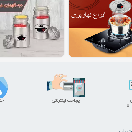
​پرداخت اینترنتی
​​م
ریان