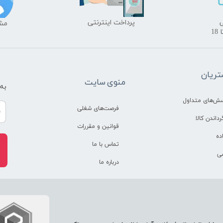
​پرداخت اینترنتی
​​م
ریان
منوی سایت
به
سش‌های متداول
فرصت‌های شغلی
رداندن کالا
قوانین و مقررات
ده
تماس با ما
ی
درباره ما