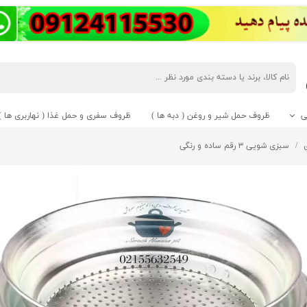
ی
ظروف حمل شیر و روغن ( دبه ها )
ظروف سفری و حمل غذا ( نهاربری ها )
یت
اقه
تابی
ری استیل
آبمیوه گیری
کاسه و پیاله
کباب پز و بخار پز
سبزی شویی ۳ رقم ساده و رنگی
حی
کبابزن)
کتابی طبقه دار
 استیل لوله دار
ابلمه تفلون گرانیت
صافی
کاسه استیل
کباب پز لعابی
تیل
بی 1 طبقه
 پیتزا پز
 استیل شیردار
کاسه روحی
کباب پز روحی
بخارپز
نمکدان و سماق پاش