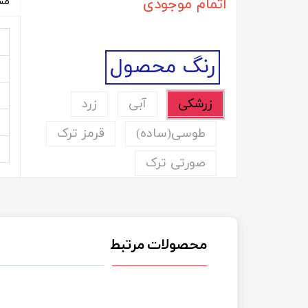
اتمام موجودی
مش
رنگ محصول
زرشکی
آبی
زرد
طوسی(ساده)
قرمز ترک
صورتی ترک
محصولات مرتبط