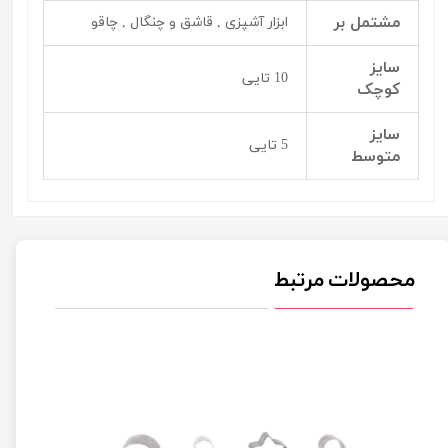
مشتمل بر
ابزار آشپزی , قاشق و چنگال , چاقو
سایز
10 تایی
کوچک
سایز
5 تایی
متوسط
محصولات مرتبط