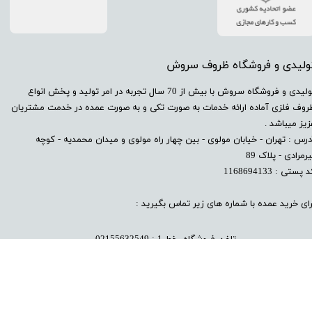
تولیدی و فروشگاه ظروف سروش
​تولیدی و فروشگاه سروش با بیش از 70 سال تجربه در امر تولید و پخش انواع
روف فلزی آماده ارائه خدمات به صورت تکی و به صورت عمده در خدمت مشتریان
زیز میباشد .
درس : تهران - خیابان مولوی - بین چهار راه مولوی و میدان محمدیه - کوچه
رمرادی - پلاک 89
 پستی : 1168694133
رای خرید عمده با شماره های زیر تماس بگیرید :
تلفن فروشگاه خط 1 : 02155632549
تلفن فروشگاه خط 2 : 02155
585116
​پیام به واتساپ سامان سروش : 09124115530​​​​​​​​​​​​​​