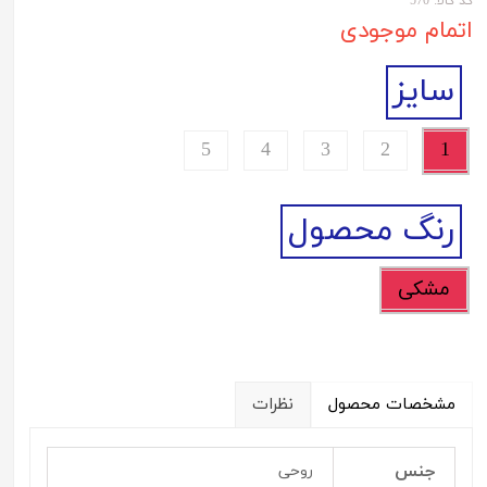
کد کالا: 570
اتمام موجودی
سایز
5
4
3
2
1
رنگ محصول
مشکی
مشخصات محصول
نظرات
جنس
روحی