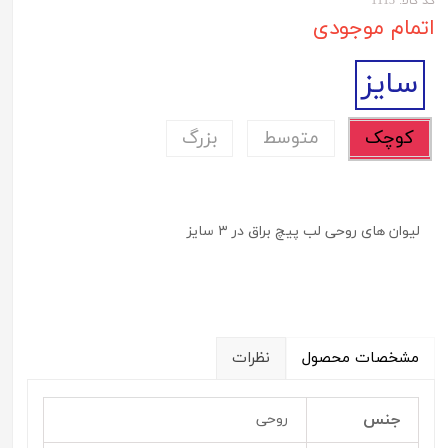
کد کالا: 1113
اتمام موجودی
سایز
کوچک
متوسط
بزرگ
لیوان های روحی لب پیچ براق در ۳ سایز
مشخصات محصول
نظرات
جنس
روحی