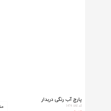
پارچ آب رنگی دربدار
کد کالا: 1474
مش