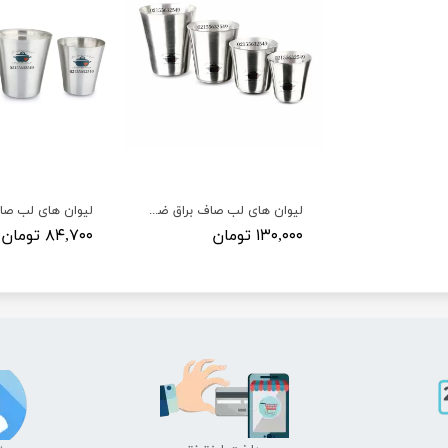
لیوان های لب صاف براق ضخیم (پرداختی)
لیوان های لب ص
۱۳۰,۰۰۰ تومان
۸۴,۷۰۰ تومان