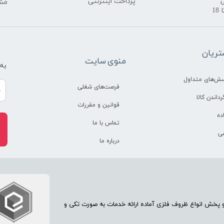
​پرداخت اینترنتی
​​م
ریان
منوی سایت
به
سش‌های متداول
فرصت‌های شغلی
رداندن کالا
قوانین و مقررات
ده
تماس با ما
ی
درباره ما
70 سال تجربه در امر تولید و پخش انواع ظروف فلزی آماده ارائه خدمات به صورت تکی و