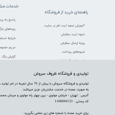
خدمات مشت
راهنمای خرید از فروشگاه
پاسخ به پر
آموزش نحوه ثبت نام در سایت
رویه‌های بازگ
نحوه ثبت سفارش
شرایط استفا
رویه ارسال سفارش
حریم خصوص
شیوه‌های پرداخت
گزارش باگ
نحوه ثبت کد تخفیف
​تولیدی و فروشگاه ظروف سروش
​تولیدی و فروشگاه سروش با بیش از 
به صورت عمده در خدمت مشتریان عزیز میباشد .
آدرس : تهران - خیابان مولوی - بین چهار راه مولوی و میدان محمدیه
کد پستی : 1168694133
برای خرید عمده با شماره های زیر تماس بگیرید :