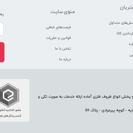
ریان
منوی سایت
به
سش‌های متداول
فرصت‌های شغلی
رداندن کالا
قوانین و مقررات
ده
تماس با ما
ی
درباره ما
70 سال تجربه در امر تولید و پخش انواع ظروف فلزی آماده ارائه خدمات به صورت تکی و
 - کوچه پیرمرادی - پلاک 89