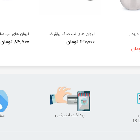
دربدار
لیوان های لب صاف براق ضخیم (پرداختی)
لیوان های لب ص
۱۳۰,۰۰۰ تومان
۸۴,۷۰۰ تومان
​پرداخت اینترنتی
​​م