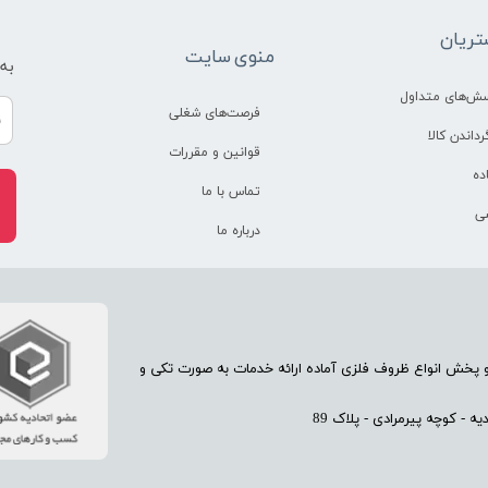
ریان
منوی سایت
به
سش‌های متداول
فرصت‌های شغلی
رداندن کالا
قوانین و مقررات
ده
تماس با ما
ی
درباره ما
70 سال تجربه در امر تولید و پخش انواع ظروف فلزی آماده ارائه خدمات به صورت تکی و
 - کوچه پیرمرادی - پلاک 89