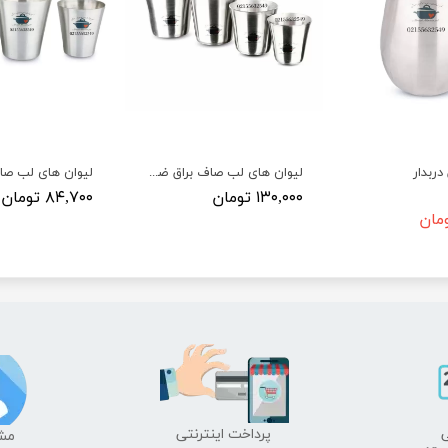
دربدار
لیوان های لب صاف براق ضخیم (پرداختی)
لیوان های لب ص
۱۳۰,۰۰۰ تومان
۸۴,۷۰۰ تومان
​پرداخت اینترنتی
​​م