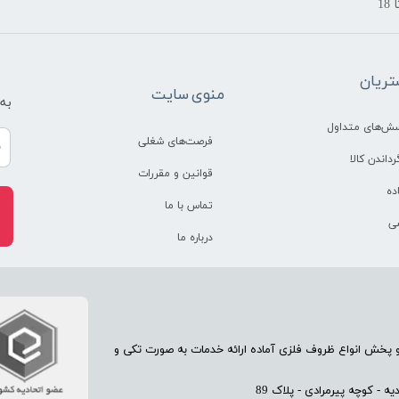
ریان
منوی سایت
به
سش‌های متداول
فرصت‌های شغلی
رداندن کالا
قوانین و مقررات
ده
تماس با ما
ی
درباره ما
70 سال تجربه در امر تولید و پخش انواع ظروف فلزی آماده ارائه خدمات به صورت تکی و
 - کوچه پیرمرادی - پلاک 89