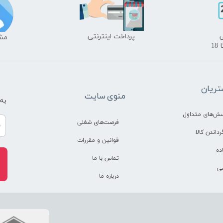
​پرداخت اینترنتی
​​م
ریان
منوی سایت
به
سش‌های متداول
فرصت‌های شغلی
رداندن کالا
قوانین و مقررات
ده
تماس با ما
ی
درباره ما