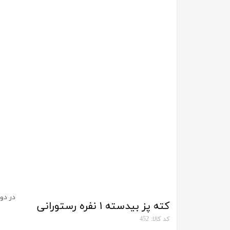
در دو
کته پز بیدسته ۱ نفره رستورانی
کد کالا: 452