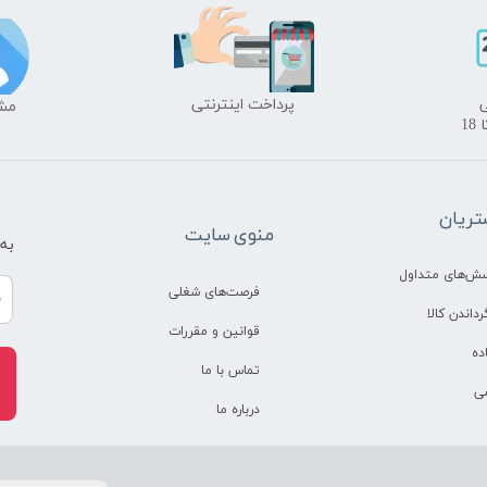
​پرداخت اینترنتی
​​م
ریان
منوی سایت
به
سش‌های متداول
فرصت‌های شغلی
رداندن کالا
قوانین و مقررات
ده
تماس با ما
ی
درباره ما