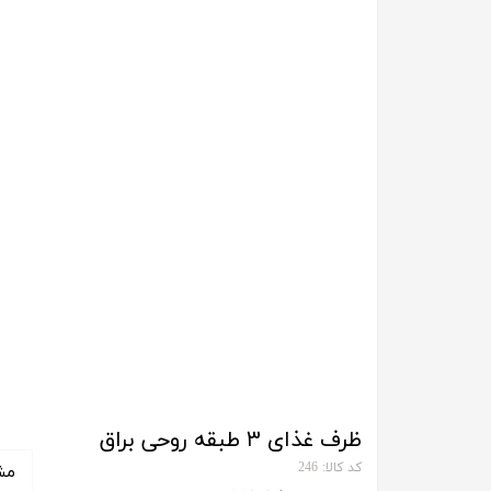
ظرف غذای ۳ طبقه روحی براق
کد کالا: 246
مش