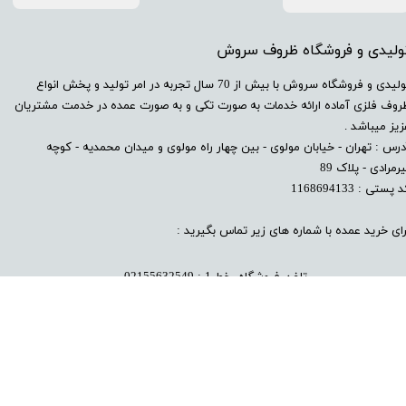
تولیدی و فروشگاه ظروف سروش
​تولیدی و فروشگاه سروش با بیش از 70 سال تجربه در امر تولید و پخش انواع
روف فلزی آماده ارائه خدمات به صورت تکی و به صورت عمده در خدمت مشتریان
زیز میباشد .
درس : تهران - خیابان مولوی - بین چهار راه مولوی و میدان محمدیه - کوچه
رمرادی - پلاک 89
 پستی : 1168694133
رای خرید عمده با شماره های زیر تماس بگیرید :
تلفن فروشگاه خط 1 : 02155632549
تلفن فروشگاه خط 2 : 02155
585116
​پیام به واتساپ سامان سروش : 09124115530​​​​​​​​​​​​​​
​پیام به واتساپ محمد سروش : 09123471936