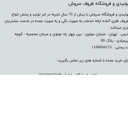
تولیدی و فروشگاه ظروف سروش
​تولیدی و فروشگاه سروش با بیش از 70 سال تجربه در امر تولید و پخش انواع
روف فلزی آماده ارائه خدمات به صورت تکی و به صورت عمده در خدمت مشتریان
زیز میباشد .
درس : تهران - خیابان مولوی - بین چهار راه مولوی و میدان محمدیه - کوچه
رمرادی - پلاک 89
 پستی : 1168694133
رای خرید عمده با شماره های زیر تماس بگیرید :
تلفن فروشگاه خط 1 : 02155632549
تلفن فروشگاه خط 2 : 02155
585116
​پیام به واتساپ سامان سروش : 09124115530​​​​​​​​​​​​​​
​پیام به واتساپ محمد سروش : 09123471936
تمام حقوق این سایت متعلق به فروشگاه سرو
ش
می‌باشد.