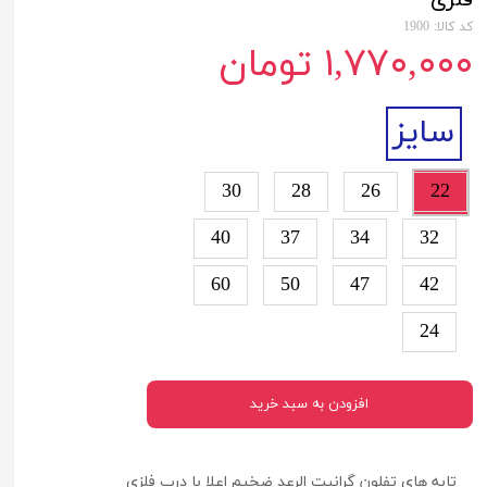
فلزی
کد کالا: 1900
۱,۷۷۰,۰۰۰ تومان
سایز
30
28
26
22
40
37
34
32
60
50
47
42
24
افزودن به سبد خرید
تابه های تفلون گرانیت الرعد ضخیم اعلا با درب فلزی