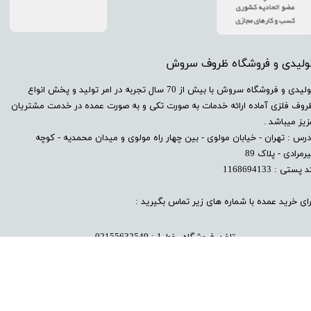
تولیدی و فروشگاه ظروف سروش
​تولیدی و فروشگاه سروش با بیش از 70 سال تجربه در امر تولید و پخش انواع
روف فلزی آماده ارائه خدمات به صورت تکی و به صورت عمده در خدمت مشتریان
زیز میباشد .
درس : تهران - خیابان مولوی - بین چهار راه مولوی و میدان محمدیه - کوچه
رمرادی - پلاک 89
 پستی : 1168694133
رای خرید عمده با شماره های زیر تماس بگیرید :
تلفن فروشگاه خط 1 : 02155632549
تلفن فروشگاه خط 2 : 02155
585116
​پیام به واتساپ سامان سروش : 09124115530​​​​​​​​​​​​​​