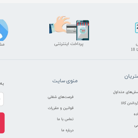
​پرداخت اینترنتی
​​م
ریان
منوی سایت
به
سش‌های متداول
فرصت‌های شغلی
رداندن کالا
قوانین و مقررات
ده
تماس با ما
ی
درباره ما