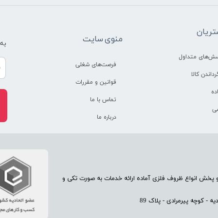
ریان
منوی سایت
به
سش‌های متداول
فرصت‌های شغلی
رداندن کالا
قوانین و مقررات
ده
تماس با ما
ی
درباره ما
70 سال تجربه در امر تولید و پخش انواع ظروف فلزی آماده ارائه خدمات به صورت تکی و
 - کوچه پیرمرادی - پلاک 89