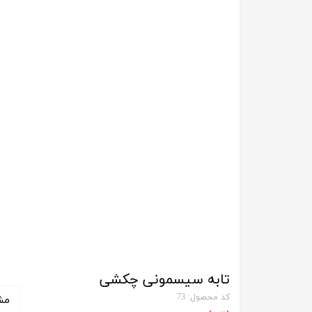
تابه سیسمونی چکشی
کد محصول: 73
مش